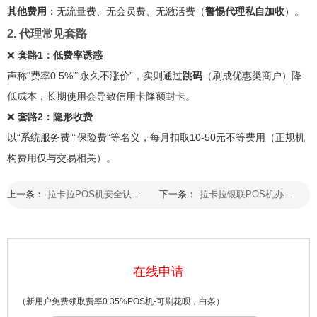
其他费用
：无流量费、无会员费、无激活费（
警惕代理私自加收
）。
2. 代理常见套路
❌
套路1：低费率诱惑
声称“费率0.5%”“永久不涨价”，实则通过
跳码
（刷成优惠类商户）降
低成本，长期使用会导致信用卡降额封卡。
❌
套路2：隐形收费
以“系统服务费”“保险费”等名义，每月扣取10-50元不等费用（正规机
构费用仅与交易相关）。
上一条：
拉卡拉POS机安全认证全解析：银联认证标识+资金安全防护指南
下一条：
拉卡拉银联POS机办理重点注意事项（2025最新版）：5大核心风险点+安全办理指南
在线申请
（新用户免费领取费率0.35%POS机-可刷花呗，白条）