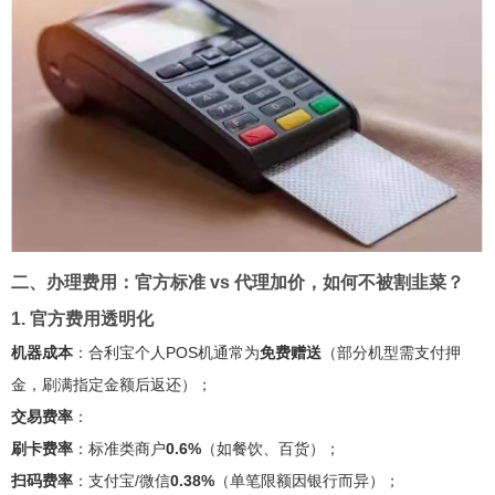
二、办理费用：官方标准 vs 代理加价，如何不被割韭菜？
1. 官方费用透明化
机器成本
：合利宝个人POS机通常为
免费赠送
（部分机型需支付押
金，刷满指定金额后返还）；
交易费率
：
刷卡费率
：标准类商户
0.6%
（如餐饮、百货）；
扫码费率
：支付宝/微信
0.38%
（单笔限额因银行而异）；