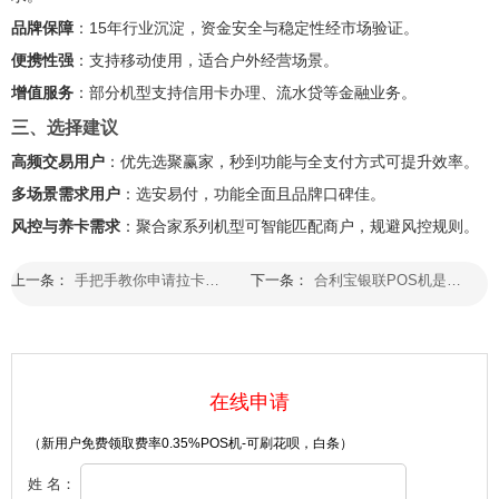
品牌保障
：15年行业沉淀，资金安全与稳定性经市场验证。
便携性强
：支持移动使用，适合户外经营场景。
增值服务
：部分机型支持信用卡办理、流水贷等金融业务。
三、选择建议
高频交易用户
：优先选聚赢家，秒到功能与全支付方式可提升效率。
多场景需求用户
：选安易付，功能全面且品牌口碑佳。
风控与养卡需求
：聚合家系列机型可智能匹配商户，规避风控规则。
上一条：
手把手教你申请拉卡拉银联POS机：资质、流程、避坑指南一次说清
下一条：
合利宝银联POS机是正规的吗？个人办理需要什么资料？
在线申请
（新用户免费领取费率0.35%POS机-可刷花呗，白条）
姓 名：