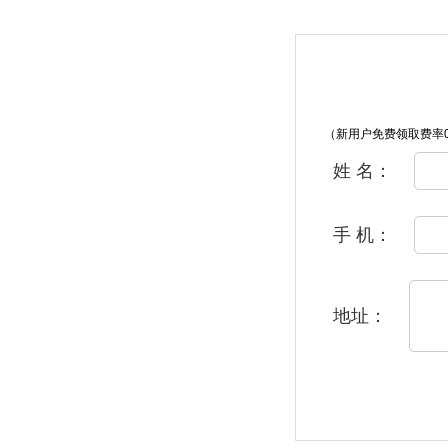
（新用户免费领取费率0
姓 名：
手 机：
地址：