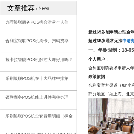
文章推荐
/ News
办理银联商务POS机会泄露个人信
◆
超过65岁能申请办理合利
超过65岁通常无法
申请办
合利宝银联POS机刷卡、扫码费率
◆
一、年龄限制：18-6
个人用户
：
拉卡拉智能POS机触控大屏好用吗？
◆
合利宝明确要求申请人
政策依据
：
乐刷银联POS机在十大品牌中排第
◆
合利宝官方渠道（如“小利
部分地区（如上海、北京
银联商务POS机线上进件完整办理
◆
乐刷银联POS机全套费用明细（押金
◆