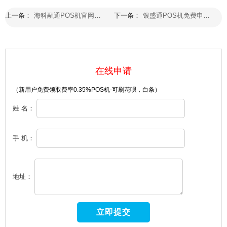
上一条：
海科融通POS机官网免费申领全攻略：2026年最新条件、流程与避坑指南
下一条：
银盛通POS机免费申领真相：2026年最新避坑指南与隐藏费用全解析
在线申请
（新用户免费领取费率0.35%POS机-可刷花呗，白条）
姓 名：
手 机：
地址：