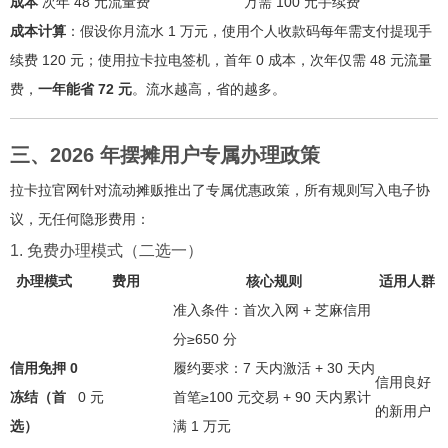
成本
次年 48 元流量费
万需 100 元手续费
成本计算
：假设你月流水 1 万元，使用个人收款码每年需支付提现手
续费 120 元；使用拉卡拉电签机，首年 0 成本，次年仅需 48 元流量
费，
一年能省 72 元
。流水越高，省的越多。
三、2026 年摆摊用户专属办理政策
拉卡拉官网针对流动摊贩推出了专属优惠政策，所有规则写入电子协
议，无任何隐形费用：
1. 免费办理模式（二选一）
办理模式
费用
核心规则
适用人群
准入条件：首次入网 + 芝麻信用
分≥650 分
信用免押 0
履约要求：7 天内激活 + 30 天内
信用良好
冻结（首
0 元
首笔≥100 元交易 + 90 天内累计
的新用户
选）
满 1 万元