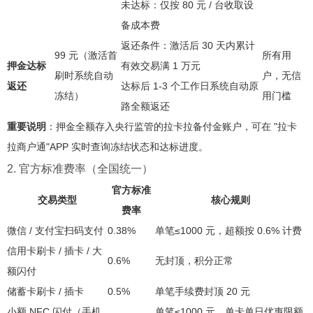
未达标：仅按 80 元 / 台收取设
备成本费
返还条件：激活后 30 天内累计
99 元（激活首
所有用
押金达标
有效交易满 1 万元
刷时系统自动
户，无信
返还
达标后 1-3 个工作日系统自动原
冻结）
用门槛
路全额返还
重要说明
：押金全额存入央行监管的拉卡拉备付金账户，可在 "拉卡
拉商户通"APP 实时查询冻结状态和达标进度
。
2. 官方标准费率（全国统一）
官方标准
交易类型
核心规则
费率
微信 / 支付宝扫码支付
0.38%
单笔≤1000 元，超额按 0.6% 计费
信用卡刷卡 / 插卡 / 大
0.6%
无封顶，积分正常
额闪付
储蓄卡刷卡 / 插卡
0.5%
单笔手续费封顶 20 元
小额 NFC 闪付（手机
单笔≤1000 元，单卡单日优惠限额