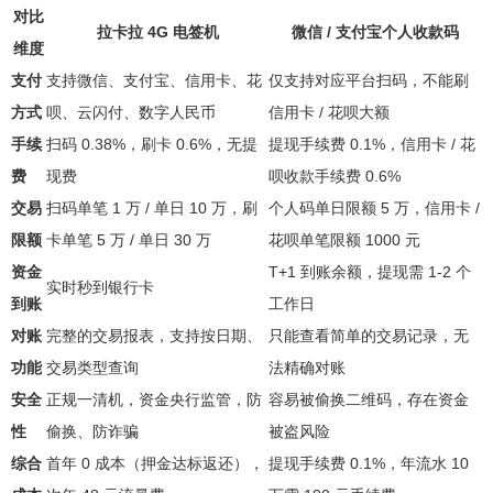
对比
拉卡拉 4G 电签机
微信 / 支付宝个人收款码
维度
支付
支持微信、支付宝、信用卡、花
仅支持对应平台扫码，不能刷
方式
呗、云闪付、数字人民币
信用卡 / 花呗大额
手续
扫码 0.38%，刷卡 0.6%，无提
提现手续费 0.1%，信用卡 / 花
费
现费
呗收款手续费 0.6%
交易
扫码单笔 1 万 / 单日 10 万，刷
个人码单日限额 5 万，信用卡 /
限额
卡单笔 5 万 / 单日 30 万
花呗单笔限额 1000 元
资金
T+1 到账余额，提现需 1-2 个
实时秒到银行卡
到账
工作日
对账
完整的交易报表，支持按日期、
只能查看简单的交易记录，无
功能
交易类型查询
法精确对账
安全
正规一清机，资金央行监管，防
容易被偷换二维码，存在资金
性
偷换、防诈骗
被盗风险
综合
首年 0 成本（押金达标返还），
提现手续费 0.1%，年流水 10