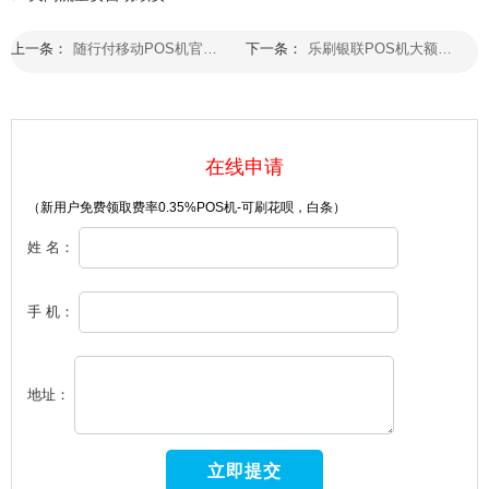
上一条：
随行付移动POS机官网支持哪些支付方式？办理前必看功能
下一条：
乐刷银联POS机大额能刷吗？2026年5万以上交易认证要求全说明
在线申请
（新用户免费领取费率0.35%POS机-可刷花呗，白条）
姓 名：
手 机：
地址：