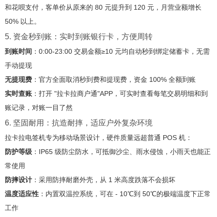
和花呗支付，客单价从原来的 80 元提升到 120 元，月营业额增长
50% 以上。
5. 资金秒到账：实时到账银行卡，方便周转
到账时间
：0:00-23:00 交易金额≥10 元均自动秒到绑定储蓄卡，无需
手动提现
无提现费
：官方全面取消秒到费和提现费，资金 100% 全额到账
实时查账
：打开 "拉卡拉商户通"APP，可实时查看每笔交易明细和到
账记录，对账一目了然
6. 坚固耐用：抗造耐摔，适应户外复杂环境
拉卡拉电签机专为移动场景设计，硬件质量远超普通 POS 机：
防护等级
：IP65 级防尘防水，可抵御沙尘、雨水侵蚀，小雨天也能正
常使用
防摔设计
：采用防摔耐磨外壳，从 1 米高度跌落不会损坏
温度适应性
：内置双温控系统，可在 - 10℃到 50℃的极端温度下正常
工作