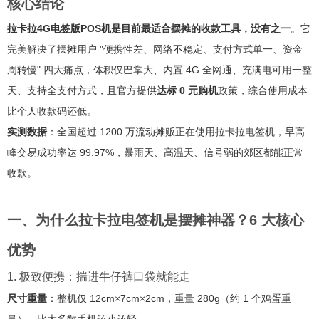
核心结论
拉卡拉4G电签版POS机是目前最适合摆摊的收款工具，没有之一
。它
完美解决了摆摊用户 "便携性差、网络不稳定、支付方式单一、资金
周转慢" 四大痛点，体积仅巴掌大、内置 4G 全网通、充满电可用一整
天、支持全支付方式，且官方提供
达标 0 元购机
政策，综合使用成本
比个人收款码还低。
实测数据
：全国超过 1200 万流动摊贩正在使用拉卡拉电签机，早高
峰交易成功率达 99.97%，暴雨天、高温天、信号弱的郊区都能正常
收款。
一、为什么拉卡拉电签机是摆摊神器？6 大核心
优势
1. 极致便携：揣进牛仔裤口袋就能走
尺寸重量
：整机仅 12cm×7cm×2cm，重量 280g（约 1 个鸡蛋重