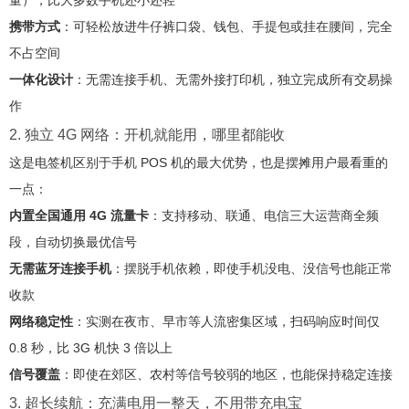
量），比大多数手机还小还轻
携带方式
：可轻松放进牛仔裤口袋、钱包、手提包或挂在腰间，完全
不占空间
一体化设计
：无需连接手机、无需外接打印机，独立完成所有交易操
作
2. 独立 4G 网络：开机就能用，哪里都能收
这是电签机区别于手机 POS 机的最大优势，也是摆摊用户最看重的
一点：
内置全国通用 4G 流量卡
：支持移动、联通、电信三大运营商全频
段，自动切换最优信号
无需蓝牙连接手机
：摆脱手机依赖，即使手机没电、没信号也能正常
收款
网络稳定性
：实测在夜市、早市等人流密集区域，扫码响应时间仅
0.8 秒，比 3G 机快 3 倍以上
信号覆盖
：即使在郊区、农村等信号较弱的地区，也能保持稳定连接
3. 超长续航：充满电用一整天，不用带充电宝