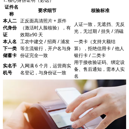
1. 核心身份证明（必选）
证件名
要求细节
核验标准
称
本人二
正反面高清照片 + 原件
人证一致，无遮挡、无反
代身份
（激活时人脸核验），有
光，无过期 / 挂失 / 消磁
证
效期≥90 天
本人名
工农中建交 / 招商 / 浦发
一类卡（支持大额结
下一类
等主流银行，开户名与身
算），拒绝信用卡 / 他人
储蓄卡
份证完全一致
银行卡 / 二类卡
用于接收验证码、绑定设
实名手
入网满 6 个月，运营商实
备、售后通知，需本人实
机号
名登记，与身份证一致
名