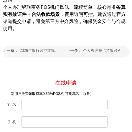
总结
个人办理银联商务POS机门槛低、流程简单，核心是准备
真
实有效证件 + 合法收款场景
，费用透明可控。建议通过官方
渠道提交申请，避免第三方中介风险，确保资金安全与合规
使用。
上一条：
2026年银行风控红线：长期在同一台POS机刷卡，直接封卡降额！
下一条：
个人办理拉卡拉银联POS机的正规渠道有哪些？
在线申请
（新用户免费领取费率0.35%POS机-可刷花呗，白条）
姓 名：
手 机：