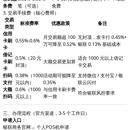
务费
笔（可选）
免费
3. 交易手续费（核心费用）
交易
标准费率
优惠政策
备注
类型
信用
月交易额超 100
无封顶，发卡行 0.45%+
卡刷
0.55%-0.6%
万可降至 0.52%
银联 0.13% 基础成本
卡
借记
0.5%（20 元
适合 1000 元以上借记
卡刷
大额交易更划算
封顶）
卡交易
卡
扫码
0.38%（1000
活动期可能降至
支持微信 / 支付宝 / 银
支付
元以内）
0.35%
联云闪付
大额
0.6%（1000
与信用卡刷卡费
符合银联风控要求
扫码
元以上）
率一致
三、办理流程（官方渠道，3-5 个工作日）
申请入口
：
银联商务官网→ 个人POS机申请