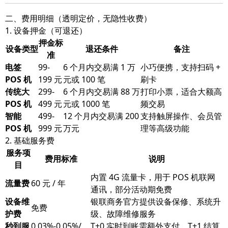
二、费用明细（透明定价，无隐性收费）
1. 设备押金（可退还）
押金标
设备类型
退还条件
备注
准
电签
99-
6 个月内交易满 1 万
小巧便携，支持扫码 +
POS 机
199 元
元或 100 笔
刷卡
传统大
299-
6 个月内交易满 88 万
打印小票，适合大额高
POS 机
499 元
元或 1000 笔
频交易
智能
499-
12 个月内交易满 200
支持触屏操作、会员管
POS 机
999 元
万元
理等高级功能
2. 基础服务费
服务项
费用标准
说明
目
内置 4G 流量卡，用于 POS 机联网
流量费
60 元 / 年
通讯，部分活动期免费
设备维
银联商务官方提供设备保修、系统升
免费
护费
级、故障维修服务
秒到服
0.03%-0.05%/
T+0 实时到账需额外支付，T+1 结算