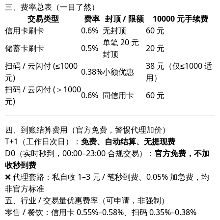
三、费率总表（一目了然）
交易类型
费率
封顶 / 限额
10000 元手续费
信用卡刷卡
0.6%
无封顶
60 元
单笔 20 元
储蓄卡刷卡
0.5%
20 元
封顶
扫码 / 云闪付 (≤1000
38 元（仅≤1000 适
0.38%
小额优惠
元)
用）
扫码 / 云闪付 (＞1000
0.6%
同信用卡
60 元
元)
四、到账结算费用（官方免费，警惕代理加价）
T+1（工作日次日）：
免费、自动结算、无提现费
D0（实时秒到，00:00–23:00 合规交易）：
官方免费，不加
收秒到费
❌ 代理套路：私自收 1–3 元 / 笔秒到费、0.05% 加急费，均
非官方标准
五、行业 / 交易量优惠费率（可申请，非强制）
零售 / 餐饮：信用卡 0.55%–0.58%、扫码 0.35%–0.38%