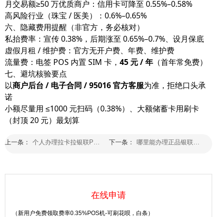
月交易额≥50 万优质商户：信用卡可降至 0.55%–0.58%
高风险行业（珠宝 / 医美）：0.6%–0.65%
六、隐藏费用提醒（非官方，务必核对）
私抬费率：宣传 0.38%，后期涨至 0.65%–0.7%、设月保底
虚假月租 / 维护费：官方无开户费、年费、维护费
流量费：电签 POS 内置 SIM 卡，
45 元 / 年
（首年常免费）
七、避坑核验要点
以
商户后台 / 电子合同 / 95016 官方客服
为准，拒绝口头承
诺
小额尽量用 ≤1000 元扫码（0.38%）、大额储蓄卡用刷卡
（封顶 20 元）最划算
上一条：
个人办理拉卡拉银联POS机要给99元吗？能申请退钱吗？
下一条：
哪里能办理正品银联商务POS机？需要哪些资料？
在线申请
（新用户免费领取费率0.35%POS机-可刷花呗，白条）