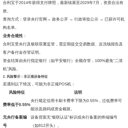
合利宝于2014年获得支付牌照，最新续展至2029年7月，资质合法有
效。
查询方式：登录央行官网→ 政务公开 → 行政审批公示 → 已获许可机
构名单。
业务合规性
：
合利宝受央行及银联双重监管，需定期提交交易数据、反洗钱报告及
客户备付金存管证明。
资金结算由央行指定银行（如平安银行）全额存管，100%避免“二清
机”风险。
2. 风险警示：非正规设备特征
若遇到以下情况，可能为非正规POS机：
风险特征
说明
央行规定信用卡刷卡费率下限为0.55%，过低费率可
费率低于0.55%
能涉及跳码或资金截留。
无央行备案编
设备背面无“银联认证”标识或央行备案的终端编号
号
（如812开头）。