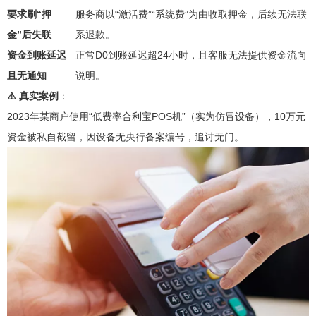
要求刷“押
服务商以“激活费”“系统费”为由收取押金，后续无法联
金”后失联
系退款。
资金到账延迟
正常D0到账延迟超24小时，且客服无法提供资金流向
且无通知
说明。
⚠️ 真实案例
：
2023年某商户使用“低费率合利宝POS机”（实为仿冒设备），10万元
资金被私自截留，因设备无央行备案编号，追讨无门。