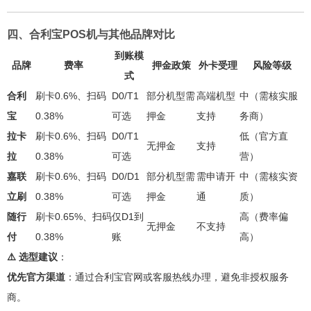
四、合利宝POS机与其他品牌对比
到账模
品牌
费率
押金政策
外卡受理
风险等级
式
合利
刷卡0.6%、扫码
D0/T1
部分机型需
高端机型
中（需核实服
宝
0.38%
可选
押金
支持
务商）
拉卡
刷卡0.6%、扫码
D0/T1
低（官方直
无押金
支持
拉
0.38%
可选
营）
嘉联
刷卡0.6%、扫码
D0/D1
部分机型需
需申请开
中（需核实资
立刷
0.38%
可选
押金
通
质）
随行
刷卡0.65%、扫码
仅D1到
高（费率偏
无押金
不支持
付
0.38%
账
高）
⚠️ 选型建议
：
优先官方渠道
：通过合利宝官网或客服热线办理，避免非授权服务
商。