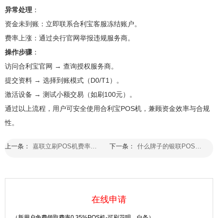
异常处理
：
资金未到账：立即联系合利宝客服冻结账户。
费率上涨：通过央行官网举报违规服务商。
操作步骤
：
访问合利宝官网 → 查询授权服务商。
提交资料 → 选择到账模式（D0/T1）。
激活设备 → 测试小额交易（如刷100元）。
通过以上流程，用户可安全使用合利宝POS机，兼顾资金效率与合规
性。
上一条：
嘉联立刷POS机费率是多少？刷卡费率0.55%是真的吗？
下一条：
什么牌子的银联POS机比较适合个人使用？个人POS机办理品牌推荐
在线申请
（新用户免费领取费率0.35%POS机-可刷花呗，白条）