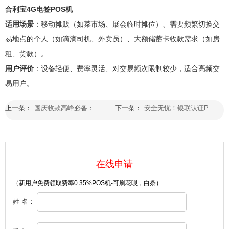
合利宝4G电签POS机
适用场景
：移动摊贩（如菜市场、展会临时摊位）、需要频繁切换交
易地点的个人（如滴滴司机、外卖员）、大额储蓄卡收款需求（如房
租、货款）。
用户评价
：设备轻便、费率灵活、对交易频次限制较少，适合高频交
易用户。
上一条：
国庆收款高峰必备：拉卡拉POS机7×24小时稳定服务
下一条：
安全无忧！银联认证POS机硬件防护机制全解析
在线申请
（新用户免费领取费率0.35%POS机-可刷花呗，白条）
姓 名：