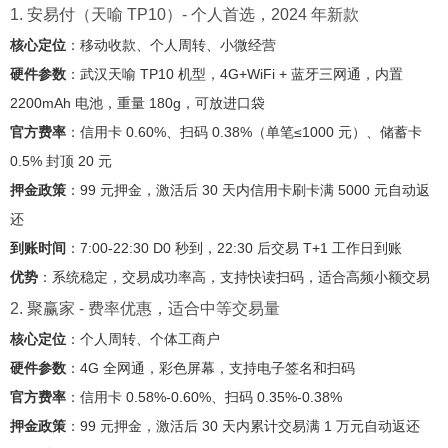
1. 安易付（天喻 TP10）- 个人首选，2024 年新款
核心定位
：移动收款、个人周转、小微经营
硬件参数
：武汉天喻 TP10 机型，4G+WiFi + 蓝牙三网通，内置
2200mAh 电池，重量 180g，可放进口袋
官方费率
：信用卡 0.60%、扫码 0.38%（单笔≤1000 元）、储蓄卡
0.5% 封顶 20 元
押金政策
：99 元押金，激活后 30 天内信用卡刷卡满 5000 元自动返
还
到账时间
：7:00-22:30 D0 秒到，22:30 后交易 T+1 工作日到账
优势
：系统稳定，交易成功率高，支持快读扫码，适合高频小额交易
2. 聚赢家 - 费率优惠，适合中等交易量
核心定位
：个人周转、个体工商户
硬件参数
：4G 全网通，彩色屏幕，支持电子签名和扫码
官方费率
：信用卡 0.58%-0.60%、扫码 0.35%-0.38%
押金政策
：99 元押金，激活后 30 天内累计交易满 1 万元自动返还