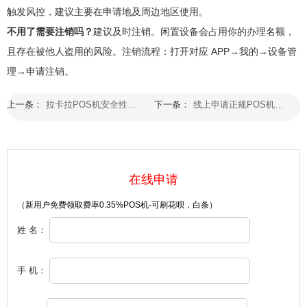
触发风控，建议主要在申请地及周边地区使用。
不用了需要注销吗？
建议及时注销。闲置设备会占用你的办理名额，
且存在被他人盗用的风险。注销流程：打开对应 APP→我的→设备管
理→申请注销。
上一条：
拉卡拉POS机安全性：银行卡收单领域第一梯队，三重国家监管级防护（2026年官方版）
下一条：
线上申请正规POS机选择哪个品牌？银联商务POS机支持个人小微商户办理入网吗？
在线申请
（新用户免费领取费率0.35%POS机-可刷花呗，白条）
姓 名：
手 机：