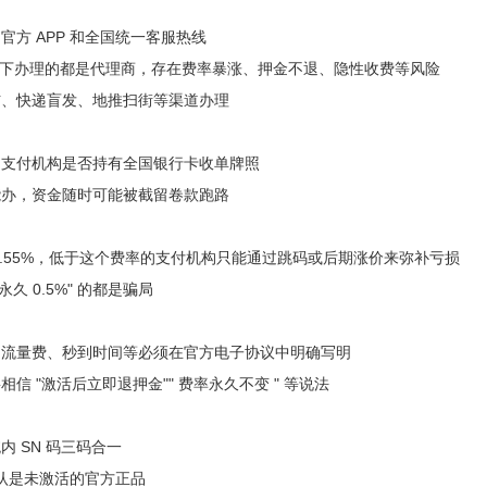
方 APP 和全国统一客服热线
私下办理的都是代理商，存在费率暴涨、押金不退、隐性收费等风险
信、快递盲发、地推扫街等渠道办理
询支付机构是否持有全国银行卡收单牌照
能办，资金随时可能被截留卷款跑路
0.55%，低于这个费率的支付机构只能通过跳码或后期涨价来弥补亏损
 永久 0.5%" 的都是骗局
：
、流量费、秒到时间等必须在官方电子协议中明确写明
信 "激活后立即退押金"" 费率永久不变 " 等说法
 SN 码三码合一
确认是未激活的官方正品