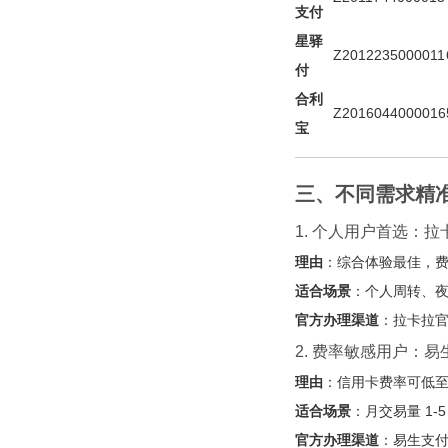
支付
星驿
Z2012235000011
付
合利
Z2016044000016
宝
三、不同需求精
1. 个人用户首选：拉卡
理由
：综合体验最佳，费
适合场景
：个人周转、
官方办理渠道
：拉卡拉
2. 费率敏感用户：
理由
：信用卡费率可低至 
适合场景
：月交易量 1-
官方办理渠道
：易生支付官