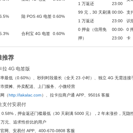
1 万返还
23:00
99 元，30 天刷满
00:00-
支
6.5%
陆 POS 4G 电签
0.60%
1 万返还
23:00
识
0 押金（信用免
00:00-
0
5.3%
合利宝 4G 电签
0.60%
押）
23:00
卡
准推荐
拉 4G 电签版
率最低（0.60%）、秒到时段最长（全天 23 小时）、独立 4G 无需
夜市摆摊、外卖配送、上门服务、小微经营
官网（
http://lakalac.com
）、拉卡拉商户通 APP、95016 客服
易生支付安易付
0.58%，押金返还门槛最低（30 天刷满 5000 元），2 年未涨价，无隐
5 万元、追求性价比的用户
网、安易付 APP、400-670-0808 客服