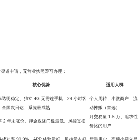
方渠道申请，无营业执照即可办理：
核心优势
适用人群
率透明稳定、独立 4G 无需连手机、24 小时客
个人周转、小微商户、流
、全国次日达、系统最成熟
动摊贩（首选）
月交易量 1-5 万、追求性
率 2 年未涨价、押金返还门槛最低、风控宽松
价比的用户
易成功率 99.9%、APP 体验最好、风控最友好
新手用户、高频小额交易