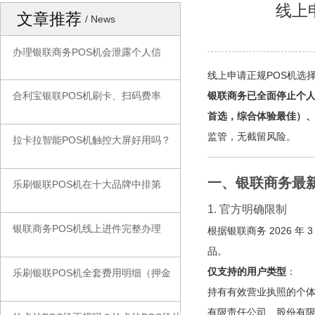
线上
文章推荐
/ News
办理银联商务POS机会泄露个人信
◆
线上申请正规POS机选
银联商务已全面停止个
合利宝银联POS机刷卡、扫码费率
◆
首选，综合体验最佳）
监管，无截留风险。
拉卡拉智能POS机触控大屏好用吗？
◆
一、银联商务最
乐刷银联POS机在十大品牌中排第
◆
1. 官方明确限制
银联商务POS机线上进件完整办理
◆
根据银联商务 2026 
品。
仅支持的用户类型
：
乐刷银联POS机全套费用明细（押金
◆
持有有效营业执照的个
有限责任公司、股份有