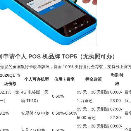
可申请个人 POS 机品牌 TOP5（无执照可办）
颁发的全国银行卡收单牌照，资金 100% 央行备付金存管，支持线上官
2026Q1 市
秒到时
个人可办机型
信用卡费率
押金政策
场份额
段
32.1%（第
4G 电签版（天
99 元，30 天刷满
00:00-
费
0.60%
一）
喻 TP10）
1 万返还
23:00
服
99 元，30 天刷满
07:00-
9.2%
安易付 4G 电签
0.58%-0.60%
费
5000 返还
22:30
99 元，30 天刷满
00:00-
7.8%
立刷 4G 电签
0.60%
交