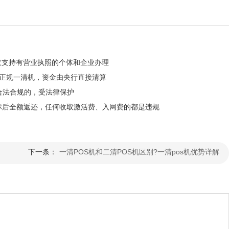
，仅支持有营业执照的个体和企业办理
都是正规一清机，资金由央行直接清算
合法合规的，受法律保护
，达标后全额返还，任何收取激活费、入网费的都是违规
下一条：
一清POS机和二清POS机区别?一清pos机优势详解