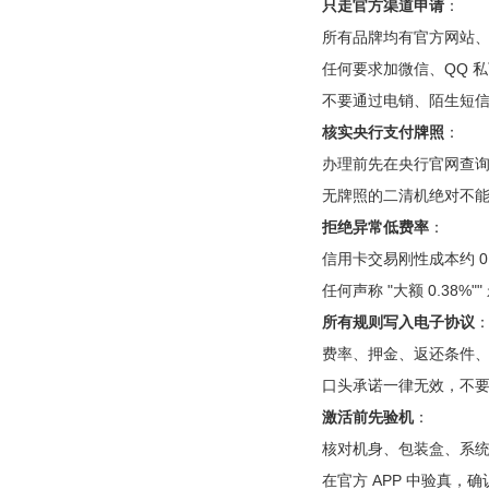
只走官方渠道申请
：
所有品牌均有官方网站、官
任何要求加微信、QQ 
不要通过电销、陌生短
核实央行支付牌照
：
办理前先在央行官网查
无牌照的二清机绝对不
拒绝异常低费率
：
信用卡交易刚性成本约 
任何声称 "大额 0.38%""
所有规则写入电子协议
费率、押金、返还条件
口头承诺一律无效，不要相
激活前先验机
：
核对机身、包装盒、系统内
在官方 APP 中验真，