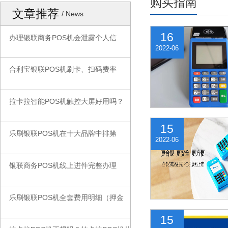
购买指南
文章推荐
/ News
16
办理银联商务POS机会泄露个人信
◆
2022-06
合利宝银联POS机刷卡、扫码费率
◆
拉卡拉智能POS机触控大屏好用吗？
◆
15
乐刷银联POS机在十大品牌中排第
◆
2022-06
银联商务POS机线上进件完整办理
◆
乐刷银联POS机全套费用明细（押金
◆
15