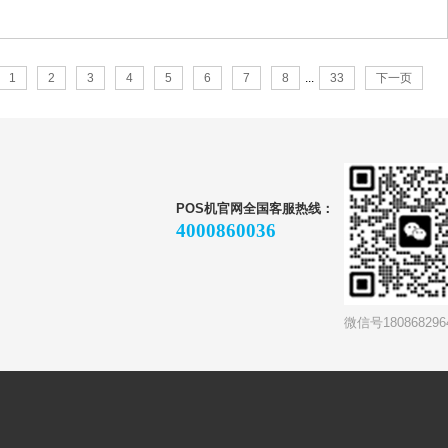
1
2
3
4
5
6
7
8
...
33
下一页
POS机官网全国客服热线：
4000860036
微信号180868296