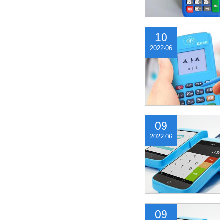
10
2022-06
09
2022-06
09