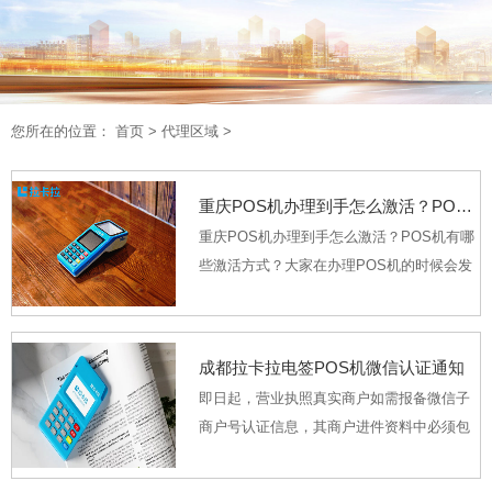
您所在的位置：
首页
>
代理区域
>
重庆POS机办理到手怎么激活？POS机有哪些激活方式？
重庆POS机办理到手怎么激活？POS机有哪
些激活方式？大家在办理POS机的时候会发
现各个品牌的在针对激活方面要求各不相
同，如业务在办理时没有及时说清楚，很容
易引起不必要的麻烦！因此特地针对现存的
成都拉卡拉电签POS机微信认证通知
几种模式做个介...
即日起，营业执照真实商户如需报备微信子
商户号认证信息，其商户进件资料中必须包
含门头照片。如无此资料则无法报备。存量
未提交门头照待报备商户可按以下流程补