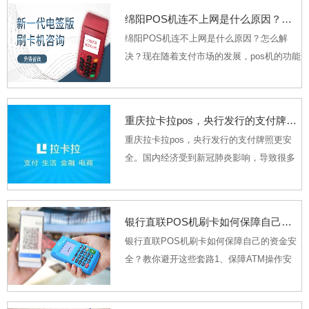
性和还款能力2.定期存款的流水，就是每月
绵阳POS机连不上网是什么原因？怎么解决？
都有自动...
绵阳POS机连不上网是什么原因？怎么解
决？现在随着支付市场的发展，pos机的功能
是越来越强大了，从以前的连接蓝牙手刷到
现在直接连接网络的电签pos机，可以说pos
机使用起来是越来越方便了，可是有的小伙
重庆拉卡拉pos，央行发行的支付牌照更安全
伴会遇见pos机...
重庆拉卡拉pos，央行发行的支付牌照更安
全。国内经济受到新冠肺炎影响，导致很多
人无法正常拿到工资，加之身上还背负着房
贷和车贷等压力。迫于无奈选择使用信用卡
来周转资金，随之迎来的是拉卡拉电签版扫
银行直联POS机刷卡如何保障自己的资金安全？教你避开这些套路
码POS机的...
银行直联POS机刷卡如何保障自己的资金安
全？教你避开这些套路1、保障ATM操作安
全，四要点。2、在ATM上查询、取款时，要
留意周边环境，谨防密码被偷窥；3、选择打