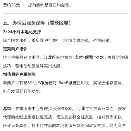
费约36元）、提前解约是否违约金等。
五、办理后服务保障（重庆区域）
7×24小时本地化支持
除全国客服外，重庆商户可拨打（区域专属热线）咨询问题。
定期商户培训
拉卡拉每月在渝中区、江北区等地举办
“支付+经营”沙龙
，教授防诈骗
技巧、营销活动设置等实用技能。
增值服务免费体验
新商户可获赠3个月
“考拉云商”SaaS系统
使用权，实现进销存管理、
电子发票开具等功能。
总结
：在重庆市中心办理拉卡拉POS机，可通过官方直营网点、授权
代理商或线上渠道快速完成，需注意选择合规渠道、核对费率条款、
验证设备真伪。拉卡拉在渝的本地化服务网络和政策支持，能为商户