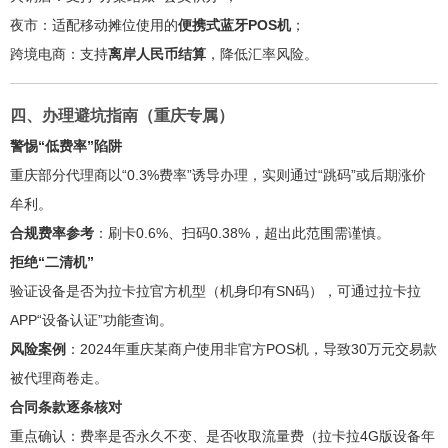
夜市：适配移动摊位使用的
便携式蓝牙POS机
；
跨境电商：支持
离岸人民币结算
，降低汇率风险。
四、办理避坑指南（重庆专属）
警惕“低费率”陷阱
重庆部分代理商以“0.3%费率”诱导办理，实则通过“跳码”或后期涨价
牟利。
合规费率参考
：刷卡0.6%、扫码0.38%，超出此范围需谨慎。
拒绝“二清机”
验证设备是否为拉卡拉官方机型（机身印有SN码），可通过拉卡拉
APP“设备认证”功能查询。
风险案例
：2024年重庆某商户使用非官方POS机，导致30万元交易款
被代理商卷走。
合同条款逐条核对
重点确认：费率是否永久不变、是否收取流量费（拉卡拉4G版设备年